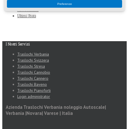
Preferenze
News Recenti
Ultimi Posts
I Nostri Servizi
Traslochi Verbania
Traslochi Svizzera
Traslochi Stresa
Traslochi Cannobio
Traslochi Cannero
Traslochi Baveno
Traslochi Pianoforti
Login administrator
Azienda Traslochi Verbania noleggio Autoscale|
Verbania |Novara| Varese | Italia