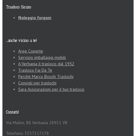
Trasloco Sicuro
Noleggio furgoni
...anche vicino a te!
Aree Coperte
Servizio imballaggi mobili
A Verbania il trasloco dal 1952
Trasloco Fai Da Te
Perchè Marco Boschi Traslochi
Consigli per traslochi
Sara Assicurazioni per il tuo trasloco
Contatti!
Via Muller, 88 Verbania 28921 VB
Telefono: 3357217178